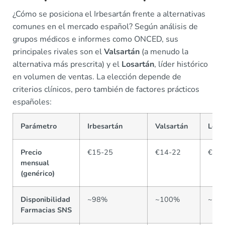
¿Cómo se posiciona el Irbesartán frente a alternativas
comunes en el mercado español? Según análisis de
grupos médicos e informes como ONCED, sus
principales rivales son el
Valsartán
(a menudo la
alternativa más prescrita) y el
Losartán
, líder histórico
en volumen de ventas. La elección depende de
criterios clínicos, pero también de factores prácticos
españoles:
Parámetro
Irbesartán
Valsartán
Losa
Precio
€15-25
€14-22
€10-
mensual
(genérico)
Disponibilidad
~98%
~100%
~95
Farmacias SNS