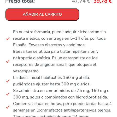
Precio total:
47,74
€
39,78
€
AÑADIR AL CARRITO
En nuestra farmacia, puede adquirir Irbesartan sin
receta médica, con entrega en 5–14 días por toda
España. Envases discretos y anónimos.
Irbesartan se utiliza para tratar hipertensión y
nefropatía diabética. Es un antagonista de los
receptores de angiotensina II que bloquea el
vasoespasmo.
La dosis inicial habitual es 150 mg al día,
pudiéndose ajustar hasta 300 mg diarios.
Se administra en comprimidos de 75 mg, 150 mg o
300 mg, solos o combinados con hidroclorotiazida.
Comienza actuar en horas, pero puede tardar hasta 4
semanas en lograr efectos antihipertensivos plenos.
Tiene acción sostenida durante 24 horas,