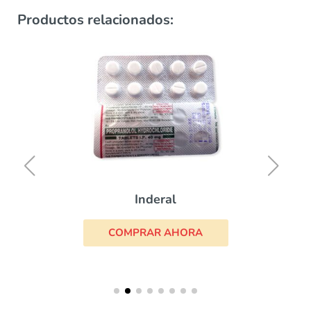
Productos relacionados:
Loniten
COMPRAR AHORA
A