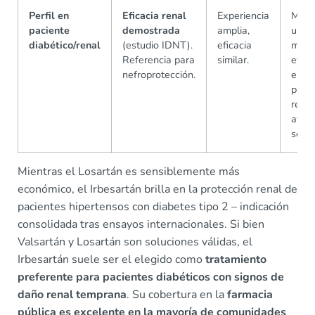
Perfil en
Eficacia renal
Experiencia
Masi
paciente
demostrada
amplia,
usad
diabético/renal
(estudio IDNT).
eficacia
meno
Referencia para
similar.
evide
nefroprotección.
espec
prote
renal
avan
según
Mientras el Losartán es sensiblemente más
económico, el Irbesartán brilla en la protección renal de
pacientes hipertensos con diabetes tipo 2 – indicación
consolidada tras ensayos internacionales. Si bien
Valsartán y Losartán son soluciones válidas, el
Irbesartán suele ser el elegido como
tratamiento
preferente para pacientes diabéticos con signos de
daño renal temprana
. Su cobertura en la
farmacia
pública es excelente en la mayoría de comunidades