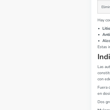
Elimi
Hay co
Litio
Anti
Alco
Estas 
Ind
Las aut
consti
con ede
Fuera d
en dosi
Dos gru