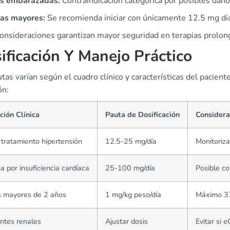
s embarazadas:
Contraindicación categórica por posibles daño
as mayores:
Se recomienda iniciar con únicamente 12.5 mg dia
consideraciones garantizan mayor seguridad en terapias prolon
ificación Y Manejo Práctico
tas varían según el cuadro clínico y características del pacient
ón:
ción Clínica
Pauta de Dosificación
Considera
o tratamiento hipertensión
12.5-25 mg/día
Monitoriza
 por insuficiencia cardíaca
25-100 mg/día
Posible c
s mayores de 2 años
1 mg/kg peso/día
Máximo 37
ntes renales
Ajustar dosis
Evitar si 