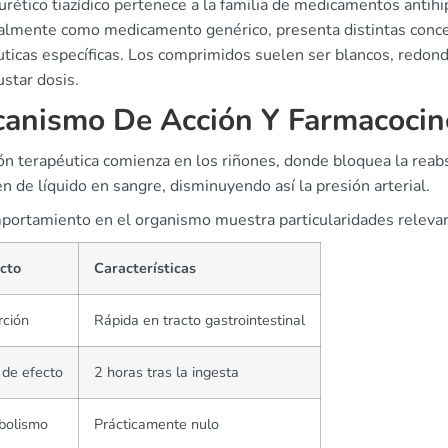
urético tiazídico pertenece a la familia de medicamentos antih
palmente como medicamento genérico, presenta distintas conc
uticas específicas. Los comprimidos suelen ser blancos, redon
ustar dosis.
anismo De Acción Y Farmacocin
ón terapéutica comienza en los riñones, donde bloquea la reabs
 de líquido en sangre, disminuyendo así la presión arterial.
portamiento en el organismo muestra particularidades relevant
cto
Características
rción
Rápida en tracto gastrointestinal
o de efecto
2 horas tras la ingesta
bolismo
Prácticamente nulo