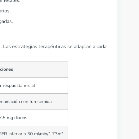
s fetales.
rios.
gadas.
e. Las estrategias terapéuticas se adaptan a cada
ciones
r respuesta inicial
ombinación con furosemida
.5 mg diarios
eGFR inferior a 30 ml/min/1.73m²