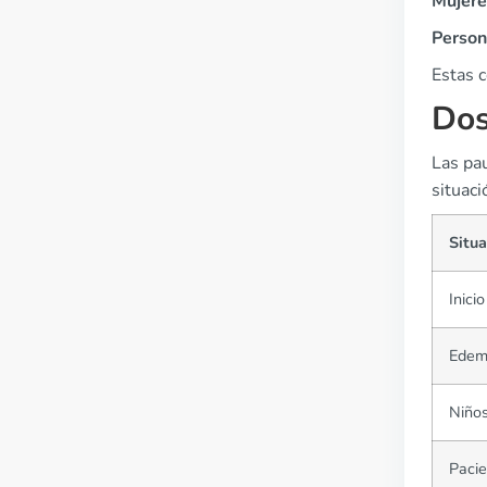
Mujere
Person
Estas 
Dos
Las pau
situaci
Situa
Inici
Edema
Niño
Pacie