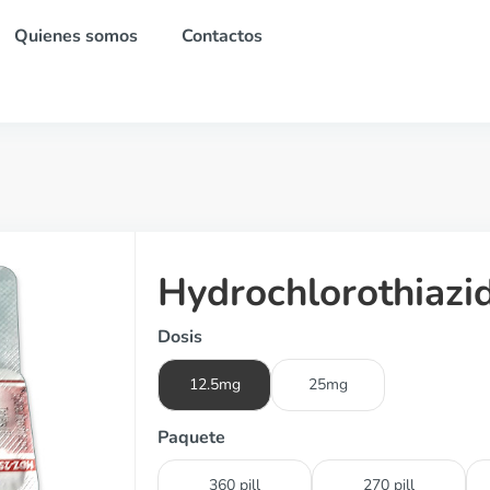
Quienes somos
Contactos
Hydrochlorothiazi
Dosis
12.5mg
25mg
Paquete
360 pill
270 pill