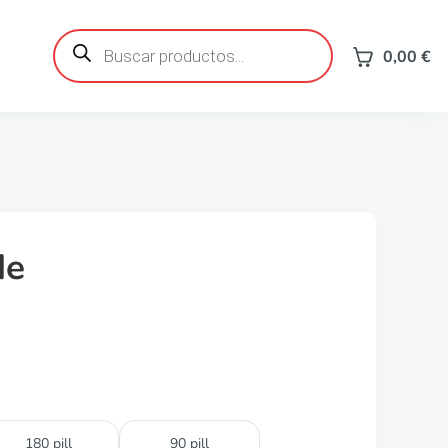
Búsqueda
de
0,00
€
productos
de
180 pill
90 pill