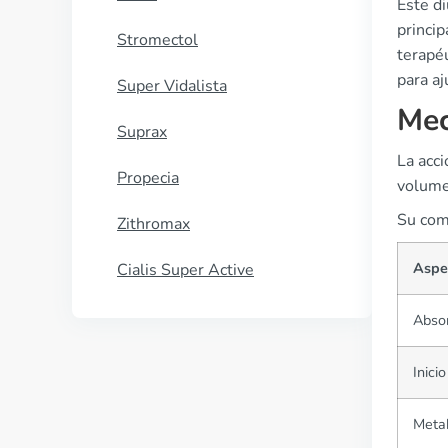
Este di
princi
Stromectol
terapé
para aj
Super Vidalista
Mec
Suprax
La acci
Propecia
volumen
Su com
Zithromax
Aspe
Cialis Super Active
Abso
Inici
Meta