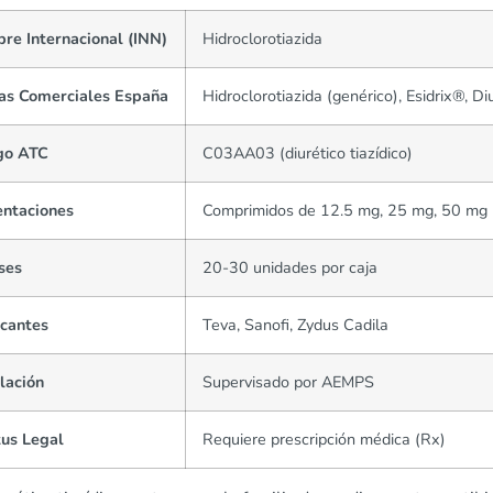
re Internacional (INN)
Hidroclorotiazida
as Comerciales España
Hidroclorotiazida (genérico), Esidrix®, 
go ATC
C03AA03 (diurético tiazídico)
entaciones
Comprimidos de 12.5 mg, 25 mg, 50 mg
ses
20-30 unidades por caja
icantes
Teva, Sanofi, Zydus Cadila
lación
Supervisado por AEMPS
tus Legal
Requiere prescripción médica (Rx)