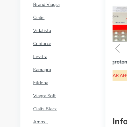
Brand Viagra
Cialis
Vidalista
Cenforce
Levitra
Hygroton
Kamagra
COMPRAR AHORA
Fildena
Viagra Soft
Cialis Black
Inf
Amoxil