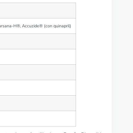
Diursana-H®, Accuzide® (con quinapril)