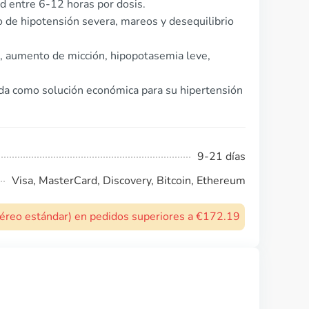
ad entre 6-12 horas por dosis.
o de hipotensión severa, mareos y desequilibrio
, aumento de micción, hipopotasemia leve,
zida como solución económica para su hipertensión
9-21 días
Visa, MasterCard, Discovery, Bitcoin, Ethereum
 aéreo estándar) en pedidos superiores a €172.19