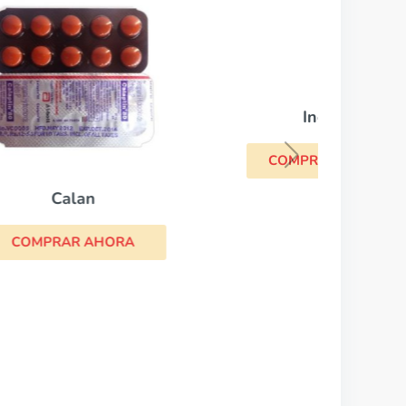
Inderal
COMPRAR AHORA
CO