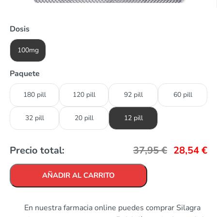
Dosis
100mg
Paquete
180 pill
120 pill
92 pill
60 pill
32 pill
20 pill
12 pill
Precio total:
37,95
€
28,54
€
AÑADIR AL CARRITO
En nuestra farmacia online puedes comprar Silagra