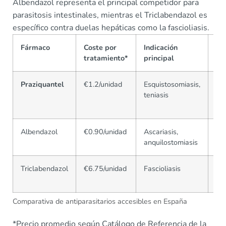
Albendazol representa el principal competidor para
parasitosis intestinales, mientras el Triclabendazol es
específico contra duelas hepáticas como la fascioliasis.
Fármaco
Coste por
Indicación
As
tratamiento*
principal
se
Praziquantel
€1.2/unidad
Esquistosomiasis,
Sí
teniasis
gas
fr
Albendazol
€0.90/unidad
Ascariasis,
Po
anquilostomiasis
he
Triclabendazol
€6.75/unidad
Fascioliasis
Re
bil
Comparativa de antiparasitarios accesibles en España
*Precio promedio según Catálogo de Referencia de la