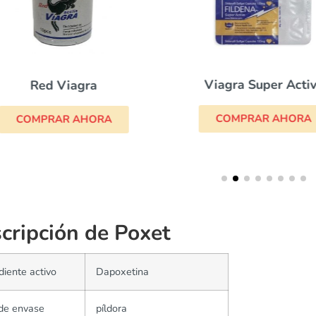
Viagra Super Acti
Red Viagra
COMPRAR AHORA
COMPRAR AHORA
cripción de Poxet
diente activo
Dapoxetina
de envase
píldora