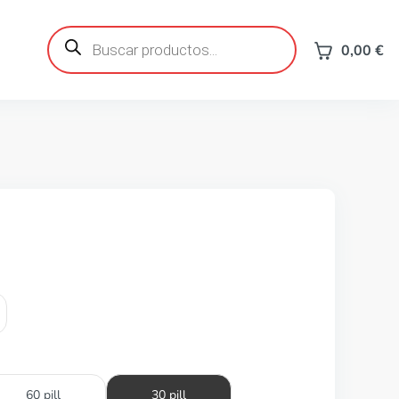
Búsqueda
de
0,00
€
productos
60 pill
30 pill