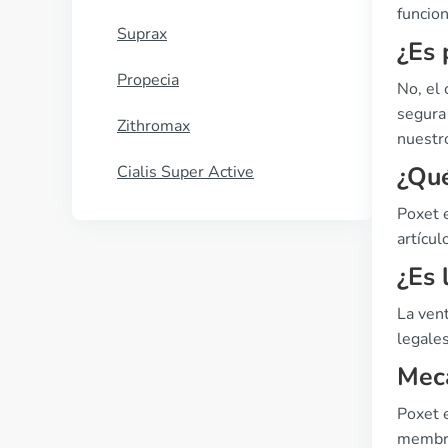
funcio
Suprax
¿Es 
Propecia
No, el
segura 
Zithromax
nuestro
¿Qué
Cialis Super Active
Poxet 
artícu
¿Es 
La ven
legales
Meca
Poxet e
membra