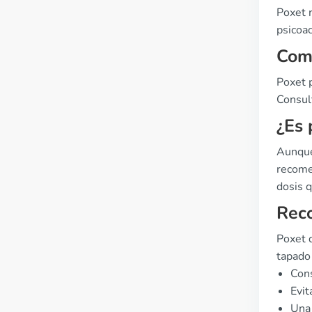
Poxet n
psicoac
Comp
Poxet p
Consult
¿Es 
Aunque
recome
dosis q
Rec
Poxet d
tapado
Cons
Evit
Una 