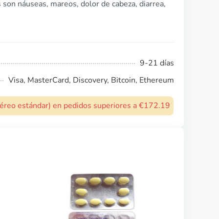
son náuseas, mareos, dolor de cabeza, diarrea,
9-21 días
Visa, MasterCard, Discovery, Bitcoin, Ethereum
 aéreo estándar) en pedidos superiores a €172.19