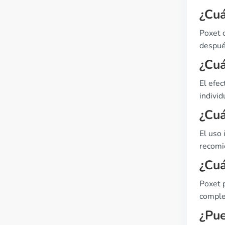
¿Cuá
Poxet 
despué
¿Cuá
El efe
individ
¿Cuá
El uso 
recomi
¿Cuá
Poxet 
comple
¿Pue