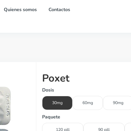
Quienes somos
Contactos
Poxet
Dosis
30mg
60mg
90mg
Paquete
120 pill
90 pill