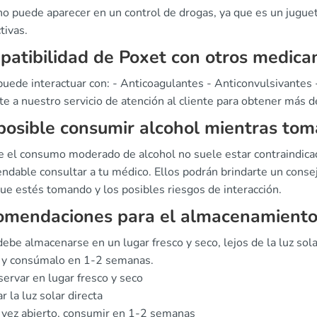
o puede aparecer en un control de drogas, ya que es un juguete
tivas.
atibilidad de Poxet con otros medic
uede interactuar con: - Anticoagulantes - Anticonvulsivantes 
e a nuestro servicio de atención al cliente para obtener más d
posible consumir alcohol mientras tom
 el consumo moderado de alcohol no suele estar contraindica
ndable consultar a tu médico. Ellos podrán brindarte un consej
ue estés tomando y los posibles riesgos de interacción.
omendaciones para el almacenamiento
ebe almacenarse en un lugar fresco y seco, lejos de la luz sol
 y consúmalo en 1-2 semanas.
ervar en lugar fresco y seco
ar la luz solar directa
vez abierto, consumir en 1-2 semanas