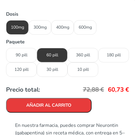
Dosis
100mg
300mg
400mg
600mg
Paquete
90 pill
60 pill
360 pill
180 pill
120 pill
30 pill
10 pill
Precio total:
72,88
€
60,73
€
AÑADIR AL CARRITO
En nuestra farmacia, puedes comprar Neurontin
(gabapentina) sin receta médica, con entrega en 5–