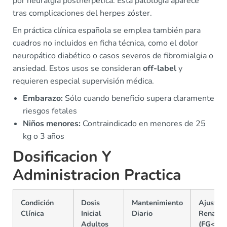
por neuralgia postherpética. Esta patología aparece
tras complicaciones del herpes zóster.
En práctica clínica española se emplea también para
cuadros no incluidos en ficha técnica, como el dolor
neuropático diabético o casos severos de fibromialgia o
ansiedad. Estos usos se consideran
off-label
y
requieren especial supervisión médica.
Embarazo:
Sólo cuando beneficio supera claramente
riesgos fetales
Niños menores:
Contraindicado en menores de 25
kg o 3 años
Dosificacion Y
Administracion Practica
Condición
Dosis
Mantenimiento
Ajuste
Clínica
Inicial
Diario
Renal
Adultos
(FG<60)