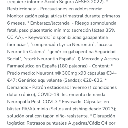
(requiere informe Acción Segura AESEG 2022). *
Restricciones: - Precauciones en adolescencia:
Monitorización psiquiátrica trimestral durante primeros
6 meses. * Embarazo/lactancia: - Riesgo somnolencia
fetal; paso placentario mínimo; secreción láctea 85%
CC.AA). - Keywords: `disponibilidad gabapentina
farmacias`, `comparación Lyrica Neurontin`, `acceso
Neurontin Catena`, `genérico gabapentina Seguridad
Social`, `stock Neurontin España`. J) Mercado y Acceso
Farmacéutico en España (180 palabras) - Content: *
Precio medio: Neurontin® 300mg x90 cápsulas €34-
€47; Genérico equivalente (Sandoz): €28-€36. *
Demanda: - Patrón estacional: Invierno (↑ condiciones
dolor crónico); COVID-19: Incremento demanda
Neuropatía Post-COVID. * Envasado: Cápsulas en
blíster PA/Aluminio (Sellos antipishing desde 2023);
solución oral con tapón niño-resistente. * Disrupción
logística: Retrasos puntuales Algeciras/Cádiz Q4 por