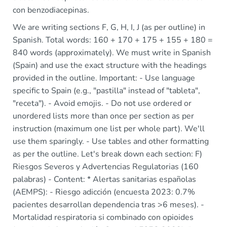
con benzodiacepinas.
We are writing sections F, G, H, I, J (as per outline) in
Spanish. Total words: 160 + 170 + 175 + 155 + 180 =
840 words (approximately). We must write in Spanish
(Spain) and use the exact structure with the headings
provided in the outline. Important: - Use language
specific to Spain (e.g., "pastilla" instead of "tableta",
"receta"). - Avoid emojis. - Do not use ordered or
unordered lists more than once per section as per
instruction (maximum one list per whole part). We'll
use them sparingly. - Use tables and other formatting
as per the outline. Let's break down each section: F)
Riesgos Severos y Advertencias Regulatorias (160
palabras) - Content: * Alertas sanitarias españolas
(AEMPS): - Riesgo adicción (encuesta 2023: 0.7%
pacientes desarrollan dependencia tras >6 meses). -
Mortalidad respiratoria si combinado con opioides