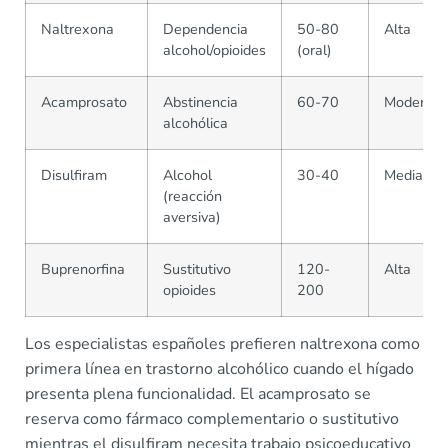
Naltrexona
Dependencia
50-80
Alta
alcohol/opioides
(oral)
Acamprosato
Abstinencia
60-70
Moderad
alcohólica
Disulfiram
Alcohol
30-40
Media
(reacción
aversiva)
Buprenorfina
Sustitutivo
120-
Alta
opioides
200
Los especialistas españoles prefieren naltrexona como
primera línea en trastorno alcohólico cuando el hígado
presenta plena funcionalidad. El acamprosato se
reserva como fármaco complementario o sustitutivo
mientras el disulfiram necesita trabajo psicoeducativo