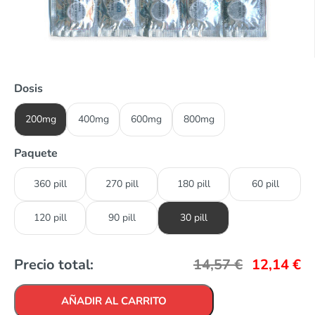
Dosis
200mg
400mg
600mg
800mg
Paquete
360 pill
270 pill
180 pill
60 pill
120 pill
90 pill
30 pill
Precio total:
14,57
€
12,14
€
AÑADIR AL CARRITO