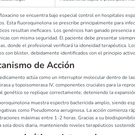
floxacino se encuentra bajo especial control en hospitales esp
os. Esta fluoroquinolona se prescribe principalmente para infe
ticos resultan ineficaces. Los genéricos han ganado presencia 
icas con misma seguridad. El paciente debe presentar siempre 
as, donde el profesional verificará la idoneidad terapéutica. 
s con blister, debidamente identificados con el principio activo
anismo de Acción
edicamento actúa como un interruptor molecular dentro de las
asa y topoisomerasa IV, componentes cruciales para la reprodu
l genético se replique correctamente, deteniendo la expansión 
uoroquinolona muestra espectro bactericida amplio, siendo esp
gativas como Pseudomona aeruginosa. La acción comienza rápi
traciones máximas entre 1-2 horas. Gracias a su biodisponibili
 sola dosis diaria, manteniendo niveles terapéuticos sostenido