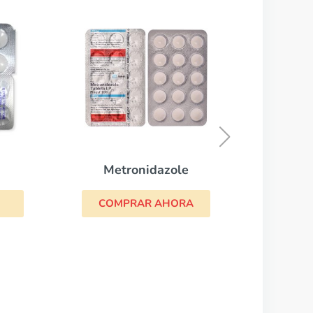
Suprax
COMPRAR AHORA
e
A