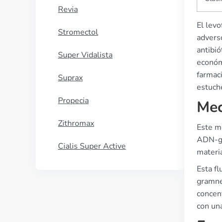
Revia
El levo
Stromectol
advers
antibió
Super Vidalista
económ
farmaci
Suprax
estuche
Propecia
Mec
Zithromax
Este m
ADN-gir
Cialis Super Active
materia
Esta fl
gramne
concen
con una