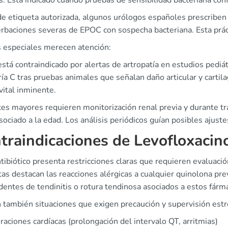
s. Está indicado cuando pruebas de sensibilidad bacteriana co
e etiqueta autorizada, algunos urólogos españoles prescriben l
rbaciones severas de EPOC con sospecha bacteriana. Esta prácti
 especiales merecen atención:
stá contraindicado por alertas de artropatía en estudios pediát
ía C tras pruebas animales que señalan daño articular y cartilag
vital inminente.
tes mayores requieren monitorización renal previa y durante tr
sociado a la edad. Los análisis periódicos guían posibles ajust
traindicaciones de Levofloxacin
tibiótico presenta restricciones claras que requieren evaluació
as destacan las reacciones alérgicas a cualquier quinolona pre
entes de tendinitis o rotura tendinosa asociados a estos fárm
n también situaciones que exigen precaución y supervisión estr
raciones cardíacas (prolongación del intervalo QT, arritmias)