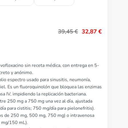
39,45
€
32,87
€
vofloxacino sin receta médica, con entrega en 5-
creto y anónimo.
plio espectro usado para sinusitis, neumonía,
 piel. Es un fluoroquinolón que bloquea las enzimas
a IV, impidiendo la replicación bacteriana.
ntre 250 mg a 750 mg una vez al día, ajustada
ía para cistitis; 750 mg/día para pielonefritis).
dos de 250 mg, 500 mg, 750 mg) o intravenosa
0 mg/150 mL).