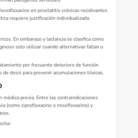
nfirman patógenos sensibles.
evofloxacino en prostatitis crónicas recidivantes
ca requiere justificación individualizada.
ricos. En embarazo y lactancia se clasifica como
inoso solo utilizar cuando alternativas fallan o
atamiento por frecuente deterioro de función
es de dosis para prevenir acumulaciones tóxicas.
o
n médica previa. Entre las contraindicaciones
via (como ciprofloxacino o moxifloxacino) y
acos.
echa: