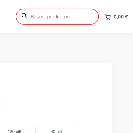
Búsqueda
de
0,00
€
productos
120 pill
90 pill