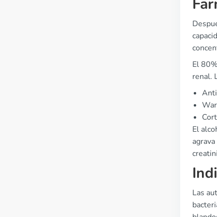
Far
Despué
capaci
concen
El 80% 
renal. 
Anti
Warf
Cort
El alc
agrava 
creatin
Ind
Las au
bacteri