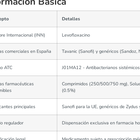
ormación Básica
epto
Detalles
e Internacional (INN)
Levofloxacino
as comerciales en España
Tavanic (Sanofi) y genéricos (Sandoz,
go ATC
J01MA12 - Antibacterianos sistémicos,
as farmacéuticas
Comprimidos (250/500/750 mg), Soluc
nibles
(0.5%)
cantes principales
Sanofi para la UE, genéricos de Zydus 
o regulador
Dispensación exclusiva en farmacia ho
ficación legal
Medicamento sujeto a prescripción médi