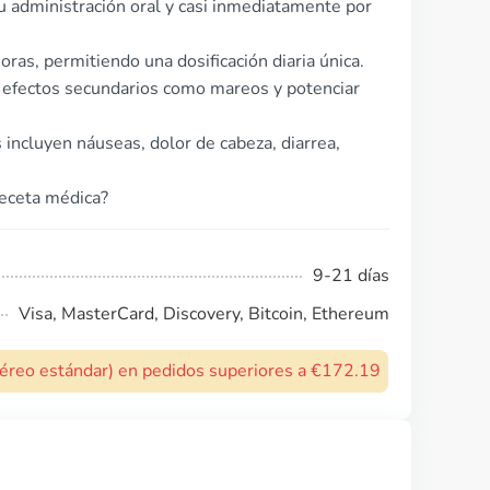
u administración oral y casi inmediatamente por
as, permitiendo una dosificación diaria única.
efectos secundarios como mareos y potenciar
ncluyen náuseas, dolor de cabeza, diarrea,
receta médica?
9-21 días
Visa, MasterCard, Discovery, Bitcoin, Ethereum
 aéreo estándar) en pedidos superiores a €172.19