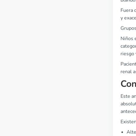
blando
Fuera d
y exace
Grupos
Niños e
categor
riesgo 
Pacien
renal a
Con
Este an
absolut
anteced
Existe
Alte