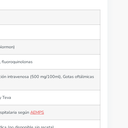
 Normon)
 fluoroquinolonas
ión intravenosa (500 mg/100ml), Gotas oftálmicas
y Teva
spitalaria según
AEMPS
ca (no disponible sin receta)