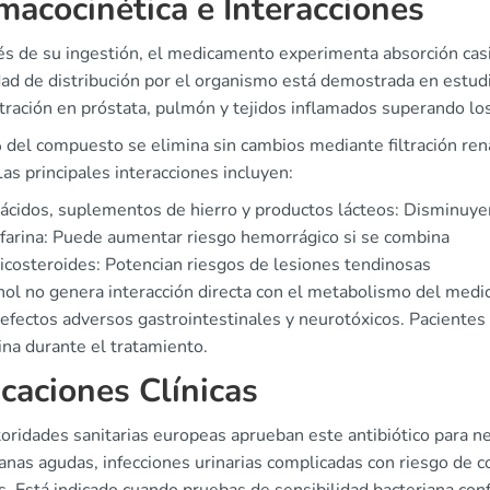
macocinética e Interacciones
s de su ingestión, el medicamento experimenta absorción casi 
dad de distribución por el organismo está demostrada en estud
tración en próstata, pulmón y tejidos inflamados superando los
del compuesto se elimina sin cambios mediante filtración renal
Las principales interacciones incluyen:
ácidos, suplementos de hierro y productos lácteos: Disminuyen
arina: Puede aumentar riesgo hemorrágico si se combina
icosteroides: Potencian riesgos de lesiones tendinosas
ohol no genera interacción directa con el metabolismo del me
efectos adversos gastrointestinales y neurotóxicos. Pacientes 
ina durante el tratamiento.
icaciones Clínicas
toridades sanitarias europeas aprueban este antibiótico para n
anas agudas, infecciones urinarias complicadas con riesgo de c