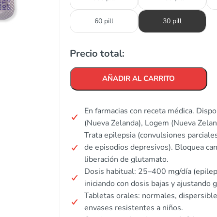
60 pill
30 pill
Precio total:
AÑADIR AL CARRITO
En farmacias con receta médica. Disp
(Nueva Zelanda), Logem (Nueva Zeland
Trata epilepsia (convulsiones parciale
de episodios depresivos). Bloquea cana
liberación de glutamato.
Dosis habitual: 25–400 mg/día (epile
iniciando con dosis bajas y ajustando
Tabletas orales: normales, dispersibl
envases resistentes a niños.