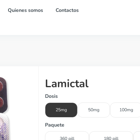
Quienes somos
Contactos
Lamictal
Dosis
25mg
50mg
100mg
Paquete
360 pill
180 pill