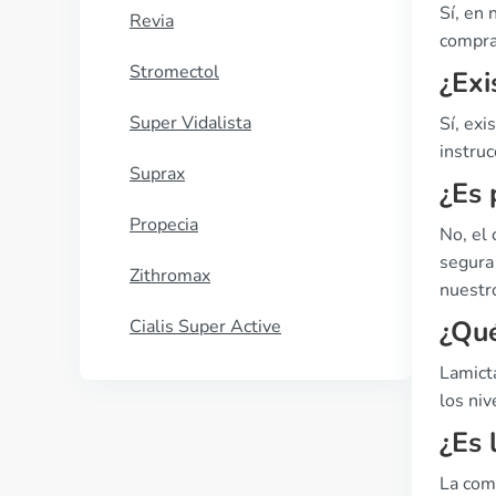
Sí, en
Revia
compra 
Stromectol
¿Exi
Super Vidalista
Sí, exi
instru
Suprax
¿Es 
Propecia
No, el
segura 
Zithromax
nuestro
¿Qué
Cialis Super Active
Lamicta
los niv
¿Es 
La com