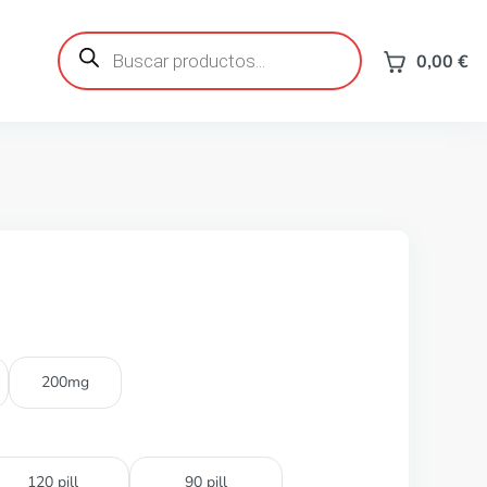
Búsqueda
de
0,00
€
productos
200mg
120 pill
90 pill