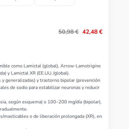
50,98
€
42,48
€
onible como Lamictal (global), Arrow-Lamotrigine
a) y Lamictal XR (EE.UU./global).
s y generalizadas) y trastorno bipolar (prevención
les de sodio para estabilizar neuronas y reducir
psia, según esquema) o 100–200 mg/día (bipolar),
 gradualmente.
es/masticables o de liberación prolongada (XR), en