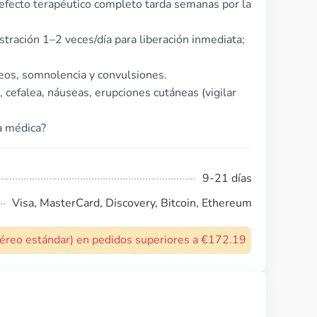
efecto terapéutico completo tarda semanas por la
tración 1–2 veces/día para liberación inmediata;
eos, somnolencia y convulsiones.
cefalea, náuseas, erupciones cutáneas (vigilar
ta médica?
9-21 días
Visa, MasterCard, Discovery, Bitcoin, Ethereum
 aéreo estándar) en pedidos superiores a €172.19