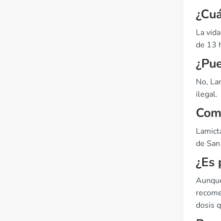
¿Cuá
La vid
de 13 
¿Pue
No, La
ilegal.
Comp
Lamicta
de San 
¿Es 
Aunque
recome
dosis q