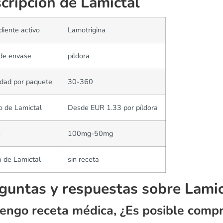
cripción de Lamictal
diente activo
Lamotrigina
de envase
píldora
dad por paquete
30-360
o de Lamictal
Desde EUR 1.33 por píldora
s
100mg-50mg
 de Lamictal
sin receta
guntas y respuestas sobre Lamic
engo receta médica, ¿Es posible compr