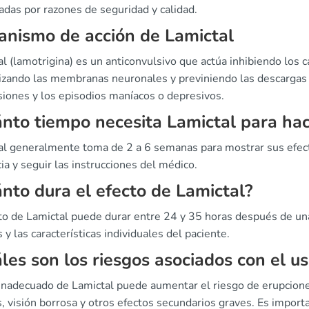
adas por razones de seguridad y calidad.
nismo de acción de Lamictal
l (lamotrigina) es un anticonvulsivo que actúa inhibiendo los c
lizando las membranas neuronales y previniendo las descargas e
siones y los episodios maníacos o depresivos.
nto tiempo necesita Lamictal para hac
al generalmente toma de 2 a 6 semanas para mostrar sus efect
ia y seguir las instrucciones del médico.
nto dura el efecto de Lamictal?
to de Lamictal puede durar entre 24 y 35 horas después de una
s y las características individuales del paciente.
les son los riesgos asociados con el u
 inadecuado de Lamictal puede aumentar el riesgo de erupcion
 visión borrosa y otros efectos secundarios graves. Es importa