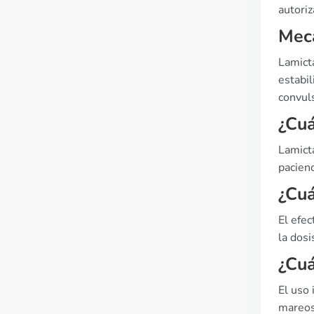
autoriz
Meca
Lamicta
estabi
convul
¿Cuá
Lamict
pacienc
¿Cuá
El efec
la dosi
¿Cuá
El uso
mareos,