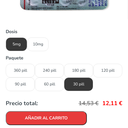
Dosis
5mg
10mg
Paquete
360 pill
240 pill
180 pill
120 pill
90 pill
60 pill
30 pill
Precio total:
14,53
€
12,11
€
AÑADIR AL CARRITO